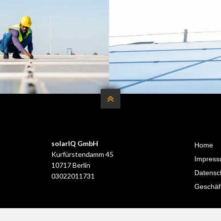


solarIQ GmbH
Home
Kurfürstendamm 45
Impres
10717 Berlin
Datensc
03022011731
Geschäf