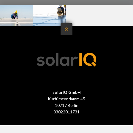



solarIQ GmbH
Kurfürstendamm 45
10717 Berlin
03022011731